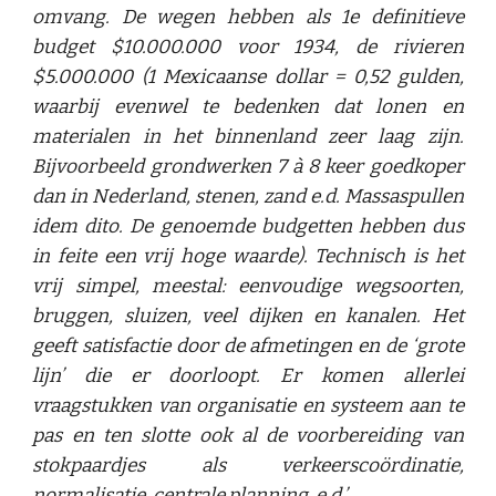
omvang. De wegen hebben als 1e definitieve
budget $10.000.000 voor 1934, de rivieren
$5.000.000 (1 Mexicaanse dollar = 0,52 gulden,
waarbij evenwel te bedenken dat lonen en
materialen in het binnenland zeer laag zijn.
Bijvoorbeeld grondwerken 7 à 8 keer goedkoper
dan in Nederland, stenen, zand e.d. Massaspullen
idem dito. De genoemde budgetten hebben dus
in feite een vrij hoge waarde). Technisch is het
vrij simpel, meestal: eenvoudige wegsoorten,
bruggen, sluizen, veel dijken en kanalen. Het
geeft satisfactie door de afmetingen en de ‘grote
lijn’ die er doorloopt. Er komen allerlei
vraagstukken van organisatie en systeem aan te
pas en ten slotte ook al de voorbereiding van
stokpaardjes als verkeerscoördinatie,
normalisatie, centrale planning, e.d.’